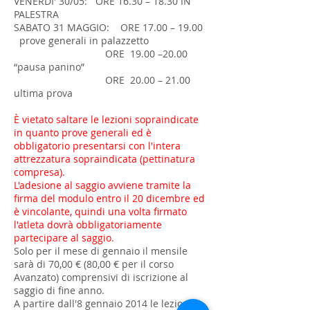
VENERDI' 30/05: ORE 16.30 – 18.30 IN
PALESTRA
SABATO 31 MAGGIO: ORE 17.00 – 19.00
prove generali in palazzetto
ORE 19.00 –20.00
“pausa panino”
ORE 20.00 – 21.00
ultima prova
È vietato saltare le lezioni sopraindicate
in quanto prove generali ed è
obbligatorio presentarsi con l'intera
attrezzatura sopraindicata (pettinatura
compresa).
L'adesione al saggio avviene tramite la
firma del modulo entro il 20 dicembre ed
è vincolante, quindi una volta firmato
l'atleta dovrà obbligatoriamente
partecipare al saggio.
Solo per il mese di gennaio il mensile
sarà di 70,00 € (80,00 € per il corso
Avanzato) comprensivi di iscrizione al
saggio di fine anno.
A partire dall'8 gennaio 2014 le lezioni