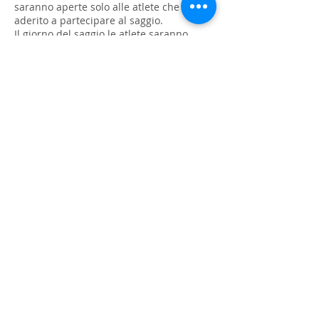
saranno aperte solo alle atlete che hanno
aderito a partecipare al saggio.
Il giorno del saggio le atlete saranno
costantemente aiutate da alcune mamme
per qualsiasi problema o imprevisto.
I genitori sono pregati di accompagnare
le atlete alle 16.30 fino all'interno degli
spogliatoi e poi dovranno uscire dal
Palazzetto e ripresentarsi alle ore 21.00.
Per chi desidera è consentito stare con le
proprie figlie durante la “pausa panino”
dalle 19.00 alle 20.00.
Si ricorda che Il costo del mensile di
maggio resta invariato nonostante
l'aumento di ore.
Gli attrezzi vanno ordinati nelle seguenti
settimane (basta anche una telefonata):
da sabato 7 a sabato 14 dicembre 2013
da sabato 11 a sabato 18 gennaio 2014
da “Shantala” - via Genova n. 1 (zona
Sacra famiglia). Tel
049.651956
I body-vestitini si possono acquistare in
qualsiasi momento, sempre presso