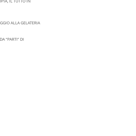
IA, IL TUTTO IN
AGGIO ALLA GELATERIA
A “PARTI” DI