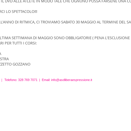
IL DVD ALLE ATLETE IN MODO TALE CHE OGNUNO POSSA FARSENE UNA COP
I LO SPETTACOLO!!!
ELL'ANNO DI RITMICA, CI TROVIAMO SABATO 30 MAGGIO AL TERMINE DEL S
ULTIMA SETTIMANA DI MAGGIO SONO OBBLIGATORIE ( PENA L'ESCLUSIONE D
 PER TUTTI I CORSI:
A
ESTRA
LAZZETTO GOZZANO
 |
Telefono: 328 769 7071 | Email:
info@asdliberaespressione.it