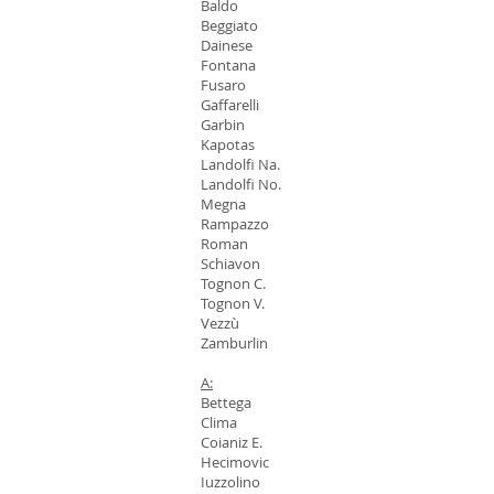
Baldo
Beggiato
Dainese
Fontana
Fusaro
Gaffarelli
Garbin
Kapotas
Landolfi Na.
Landolfi No.
Megna
Rampazzo
Roman
Schiavon
Tognon C.
Tognon V.
Vezzù
Zamburlin
A:
Bettega
Clima
Coianiz E.
Hecimovic
Iuzzolino