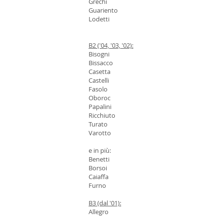
Grechi
Guariento
Lodetti
B2 ('04, '03, '02):
Bisogni
Bissacco
Casetta
Castelli
Fasolo
Oboroc
Papalini
Ricchiuto
Turato
Varotto
e in più:
Benetti
Borsoi
Caiaffa
Furno
B3 (dal '01):
Allegro